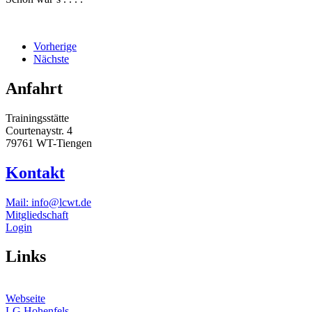
Vorherige
Nächste
Anfahrt
Trainingsstätte
Courtenaystr. 4
79761 WT-Tiengen
Kontakt
Mail: info@lcwt.de
Mitgliedschaft
Login
Links
Webseite
LG Hohenfels