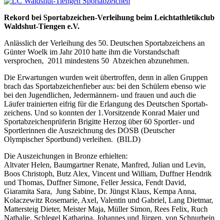
Rekord bei Sportabzeichen-Verleihung beim Leichtathletikclub
Waldshut-Tiengen e.V.
Anlässlich der Verleihung des 50. Deutschen Sportabzeichens an
Günter Woelk im Jahr 2010 hatte ihm die Vorstandschaft
versprochen, 2011 mindestens 50 Abzeichen ab­zunehmen.
Die Erwartungen wurden weit übertroffen, denn in allen Gruppen
brach das Sportab­zeichenfieber aus: bei den Schülern ebenso wie
bei den Jugendlichen, Jedermännern- und frauen und auch die
Läufer trainierten eifrig für die Erlangung des Deutschen Sportab­
zeichens. Und so konnten der 1.Vorsitzende Konrad Maier und
Sportabzeichenprüferin Brigitte Herzog über 60 Sportler- und
Sportlerinnen die Auszeichnung des DOSB (Deut­scher
Olympischer Sportbund) verleihen. (BILD)
Die Auszeichungen in Bronze erhielten:
Altvater Helen, Baumgartner Renate, Manfred, Julian und Levin,
Boos Christoph, Butz Alex, Vincent und William, Duffner Hendrik
und Thomas, Duffner Simone, Feller Jessica, Fendt David,
Giaramita Sara, Jung Sabine, Dr. Jüngst Klaus, Kempa Anna,
Kolaczewitz Rosemarie, Axel, Valentin und Gabriel, Lang Dietmar,
Mattersteig Dieter, Meister Maja, Müller Simon, Rees Felix, Ruch
Nathalie, Schlegel Katharina, Johannes und Jürgen, von Schnurbein