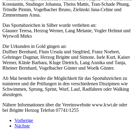
Konstantin, Studinger Johanna, Theiss Mattis, Tran-Schade Phung,
Tröndle Pirmin, Vogelbacher Bruno, Zielinski Jana-Celine und
Zimmermann Anna.
Das Sportabzeichen in Silber wurde verliehen an:
Glauner Teresa, Herzog Werner, Lang Melanie, Vogler Helmut und
Wyrwoll Mirko
Die Urkunden in Gold gingen an:
Duffner Bernhard, Flum Ursula und Siegfried, Franz Norbert,
Gehringer Dagmar, Herzog Brigitte und Simone, Isele Kurt, Kaiser
Werner, Kläsle Barbara, Kluge Dietrich, Lang Annika und Tanja,
Rheiner Bernhard, Vogelbacher Günter und Woelk Günter.
Ab Mai besteht wieder die Möglichkeit für das Sportabzeichen zu
trainieren und die Prüfungen in den verschiedenen Diszipinen wie
Schwimmen, Sprung, Sprint, Wurf, Lauf, Rad­fahren oder Walking
abzulegen.
Nähere Informationen über die Vereinswebsite www.lcwt.de oder
bei Brigitte Herzog Telefon 07741/1255
Vorherige
Nächste