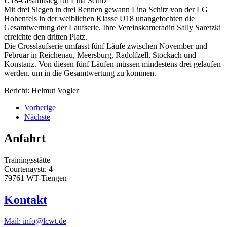
U18-Gesamtsieg für Lina Schitz
Mit drei Siegen in drei Rennen gewann Lina Schitz von der LG
Hohenfels in der weiblichen Klasse U18 unangefochten die
Gesamtwertung der Laufserie. Ihre Vereinskameradin Sally Saretzki
erreichte den dritten Platz.
Die Crosslaufserie umfasst fünf Läufe zwischen November und
Februar in Reichenau, Meersburg, Radolfzell, Stockach und
Konstanz. Von diesen fünf Läufen müssen mindestens drei gelaufen
werden, um in die Gesamtwertung zu kommen.
Bericht: Helmut Vogler
Vorherige
Nächste
Anfahrt
Trainingsstätte
Courtenaystr. 4
79761 WT-Tiengen
Kontakt
Mail: info@lcwt.de