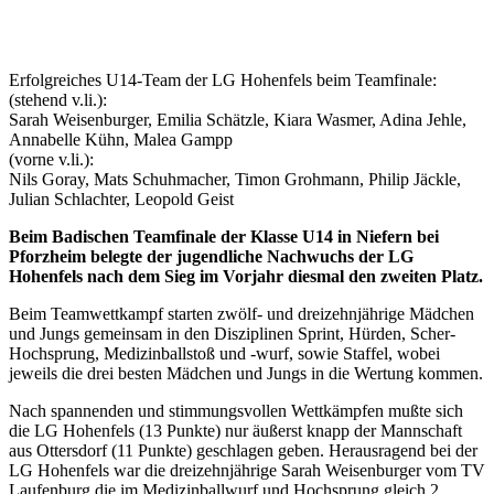
Erfolgreiches U14-Team der LG Hohenfels beim Teamfinale:
(stehend v.li.):
Sarah Weisenburger, Emilia Schätzle, Kiara Wasmer, Adina Jehle,
Annabelle Kühn, Malea Gampp
(vorne v.li.):
Nils Goray, Mats Schuhmacher, Timon Grohmann, Philip Jäckle,
Julian Schlachter, Leopold Geist
Beim Badischen Teamfinale der Klasse U14 in Niefern bei
Pforzheim belegte der jugendliche Nachwuchs der LG
Hohenfels nach dem Sieg im Vorjahr diesmal den zweiten Platz.
Beim Teamwettkampf starten zwölf- und dreizehnjährige Mädchen
und Jungs gemeinsam in den Disziplinen Sprint, Hürden, Scher-
Hochsprung, Medizinballstoß und -wurf, sowie Staffel, wobei
jeweils die drei besten Mädchen und Jungs in die Wertung kommen.
Nach spannenden und stimmungsvollen Wettkämpfen mußte sich
die LG Hohenfels (13 Punkte) nur äußerst knapp der Mannschaft
aus Ottersdorf (11 Punkte) geschlagen geben. Herausragend bei der
LG Hohenfels war die dreizehnjährige Sarah Weisenburger vom TV
Laufenburg die im Medizinballwurf und Hochsprung gleich 2