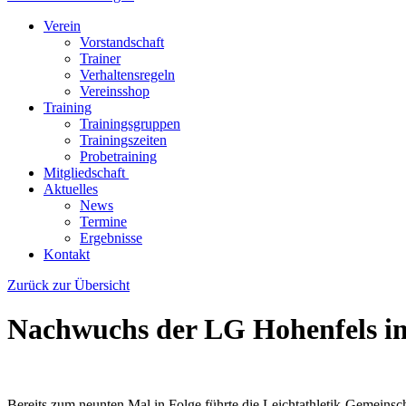
Verein
Vorstandschaft
Trainer
Verhaltensregeln
Vereinsshop
Training
Trainingsgruppen
Trainingszeiten
Probetraining
Mitgliedschaft
Aktuelles
News
Termine
Ergebnisse
Kontakt
Zurück zur Übersicht
Nachwuchs der LG Hohenfels im
Bereits zum neunten Mal in Folge führte die Leichtathletik-Gemeinsc