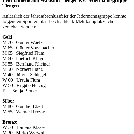
Leichtathletikclub Waldshut-Tiengen e.V. Jedermannsgruppe
Tiengen
Anlässlich der Jahresabschlussfeier der Jedermannsgruppe konnte
folgenden Sportlern das Leichtathletik-Mehrkampfabzeichen
verliehen werden:
Gold
M 70 Günter Woelk
M 65 Günter Vogelbacher
M 65 Siegfried Flum
M 60 Dietrich Kluge
M 55 Bernhard Rheiner
M 50 Norbert Franz
M 40 Jürgen Schlegel
W 60 Ursula Flum
W 50 Brigitte Herzog
F Sonja Berner
Silber
M 80 Günther Ebert
M 55 Werner Herzog
Bronze
W 30 Barbara Kläsle
M 30 Mirko Wyrwoll