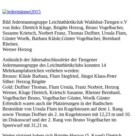
Bild Jedermannsgruppe Leichtathletikclub Waldshut-Tiengen e.V
von links: Dietrich Kluge, Brigitte Herzog, Bruno Vogelbacher,
Susanne Krietsch, Norbert Franz, Thomas Duffner, Ursula Flum,
Günter Woelk, Barbara Kläsle,Günter Vogelbacher, Bernhard
Rheiner,
Werner Herzog
Anlässlich der Jahresabschlussfeier der Tiengener
Jedermannsgruppe des Leichtathletikclubs konnten 14
Mehrkampfabzeichen verliehen werden:
Bronze: Kläsle Barbara, Flum Siegfried, Jüngst Klaus-Peter
Silber: Herzog Brigitte
Gold: Duffner Thomas, Flum Ursula, Franz Norbert, Herzog
Werner, Kluge Dietrich, Krietsch Susanne, Rheiner Bernhard,
Vogelbacher Bruno, Vogelbacher Günter, Woelk Günter
Erfreulich waren auch die Platzierungen in der Badischen
Bestenliste von Ursula Flum im Kugelstossen auf dem 1. Rang
sowie Thomas Duffner als 2. im Kugelstossen mit 12,23 m und 10.
im Diskuswurf und der 2. Rang von Bruno Vogelbacher im
Speerwurf mit 31,21 m.
Weiter platziert haben sich Brigitte Herzog (5. Kugel) Dietrich