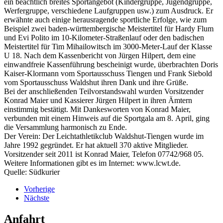
ein beachtlich breites Sportangebot (Kindergruppe, Jugendgruppe,
Werfergruppe, verschiedene Laufgruppen usw.) zum Ausdruck. Er
erwähnte auch einige herausragende sportliche Erfolge, wie zum
Beispiel zwei baden-württembergische Meistertitel für Hardy Flum
und Evi Polito im 10-Kilometer-Straßenlauf oder den badischen
Meistertitel für Tim Mihailowitsch im 3000-Meter-Lauf der Klasse
U 18. Nach dem Kassenbericht von Jürgen Hilpert, dem eine
einwandfreie Kassenführung bescheinigt wurde, überbrachten Doris
Kaiser-Klormann vom Sportausschuss Tiengen und Frank Siebold
vom Sportausschuss Waldshut ihren Dank und ihre Grüße.
Bei der anschließenden Teilvorstandswahl wurden Vorsitzender
Konrad Maier und Kassierer Jürgen Hilpert in ihren Ämtern
einstimmig bestätigt. Mit Dankesworten von Konrad Maier,
verbunden mit einem Hinweis auf die Sportgala am 8. April, ging
die Versammlung harmonisch zu Ende.
Der Verein: Der Leichtathletikclub Waldshut-Tiengen wurde im
Jahre 1992 gegründet. Er hat aktuell 370 aktive Mitglieder.
Vorsitzender seit 2011 ist Konrad Maier, Telefon 07742/968 05.
Weitere Informationen gibt es im Internet: www.lcwt.de.
Quelle: Südkurier
Vorherige
Nächste
Anfahrt