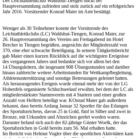
Der Leichtathletikclub Waldshut-Tiengen blickt bei
Hauptversammlung zufrieden und stolz zurück auf ein erfolgreiches
Jahr 2016. Vorsitzender Konrad Maier im Amt bestätigt.
Weniger als 30 Teilnehmer konnte der Vorsitzende des
Leichtathletikclubs (LC) Waldshut-Tiengen, Konrad Maier, zur
26. Hauptversammlung des Vereins am Freitagabend im Hotel
Bercher in Tiengen begrüßen, angesichts der Mitgliederzahl von
370, eine eher schwache Beteiligung. In seinem Tätigkeitsbericht
gab Maier einen kurzen Rückblick auf die wichtigsten Ereignisse
des vergangenen Jahres und bedankte sich vor allem bei den
14 Übungsleitern, die insgesamt 908 Übungsstunden und darüber
hinaus zahlreiche weitere Arbeitsstunden für Wettkampfbegleitung,
Athletenunterstützung und sonstige Betreuungen geleistet hatten.
Als herausragendes Ereignis wurde einmal mehr der von der LG
Hohenfels organisierte Schluchseelauf erwähnt, bei dem der LC als
mitgliederstärkster Stammverein mit 4 Startern und einer großen
Anzahl von Helfern beteiligt war. KOnrad Maier gab außerdem
bekannt, dass bereits Anfang Januar 32 Sportler für das Erlangen
des Sportabzeichens, davon 25 in Gold, fünf in Silber und zwei in
Bronze, mit Urkunden und Abzeichen geehrt worden waren.
Darunter befand sich auch der 82-jährige Günter Woelk, der das
Sportabzeichen in Gold bereits zum 56. Mal erhalten hatte.
Im Bericht von Helmut Vogler über die sportlichen Aktivitäten kam