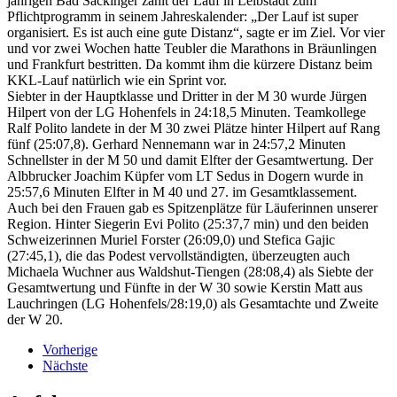
jährigen Bad Säckinger zählt der Lauf in Leibstadt zum
Pflichtprogramm in seinem Jahreskalender: „Der Lauf ist super
organisiert. Es ist auch eine gute Distanz“, sagte er im Ziel. Vor vier
und vor zwei Wochen hatte Teubler die Marathons in Bräunlingen
und Frankfurt bestritten. Da kommt ihm die kürzere Distanz beim
KKL-Lauf natürlich wie ein Sprint vor.
Siebter in der Hauptklasse und Dritter in der M 30 wurde Jürgen
Hilpert von der LG Hohenfels in 24:18,5 Minuten. Teamkollege
Ralf Polito landete in der M 30 zwei Plätze hinter Hilpert auf Rang
fünf (25:07,8). Gerhard Nennemann war in 24:57,2 Minuten
Schnellster in der M 50 und damit Elfter der Gesamtwertung. Der
Albbrucker Joachim Küpfer vom LT Sedus in Dogern wurde in
25:57,6 Minuten Elfter in M 40 und 27. im Gesamtklassement.
Auch bei den Frauen gab es Spitzenplätze für Läuferinnen unserer
Region. Hinter Siegerin Evi Polito (25:37,7 min) und den beiden
Schweizerinnen Muriel Forster (26:09,0) und Stefica Gajic
(27:45,1), die das Podest vervollständigten, überzeugten auch
Michaela Wuchner aus Waldshut-Tiengen (28:08,4) als Siebte der
Gesamtwertung und Fünfte in der W 30 sowie Kerstin Matt aus
Lauchringen (LG Hohenfels/28:19,0) als Gesamtachte und Zweite
der W 20.
Vorherige
Nächste