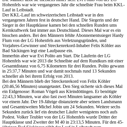
Hohenfels war wie vergangenes Jahr die schnellste Frau beim KKL-
Lauf in Leibstadt.
Der KKL-Lauf im schweizerischen Leibstadt war in den
vergangenen Jahren fest in deutscher Hand. Die Siegerin und der
Sieger in der Hauptklasse kamen bei den schnellen Runden ums
Kernkraftwerk fast immer aus Deutschland. Dieses Mal war es ein
bisschen anders. Bei den Männern fehlte Abonnementssieger Hardy
Flum von der LG Hohenfels aus Verletzungsgründen, und
Vorjahres-Gewinner und Streckenrekord-Inhaber Felix Köhler aus
Bad Säckingen legt eine Laufpause ein.
Immerhin aber war Evi Polito am Start. Die Läuferin der LG
Hohenfels war wie 2013 die Schnellste auf dem Rundkurs mit einer
Gesamtdistanz von 6,75 Kilometern für drei Runden. Polito gewann
in 25:37,7 Minuten und war damit nochmals rund 13 Sekunden
schneller als bei ihrem Erfolg von 2013.
Bei den Männern blieb der Streckenrekord von Felix Köhler
(20:46,56 Minuten) unangetastet. Den Sieg sicherte sich dieses Mal
ein Eidgenosse: Roman Vögeli aus Kleindöttingen. Er benötigte
22:43,3 Minuten, war also fast zwei Minuten langsamer als Köhler
vor einem Jahr. Der 19-Jährige distanzierte aber seinen Landsmann
und Gesamtzweiten Michel Jobin um 24 Sekunden. Weitere sechs
Sekunden zurück lief ein deutscher Läufer wenigstens noch aufs
Podest. Volker Teubler von der LG Hohenfels wurde Dritter der
Hauptklasse und Zweiter der M 40 in 23:13,5 Minuten. Für den 45-