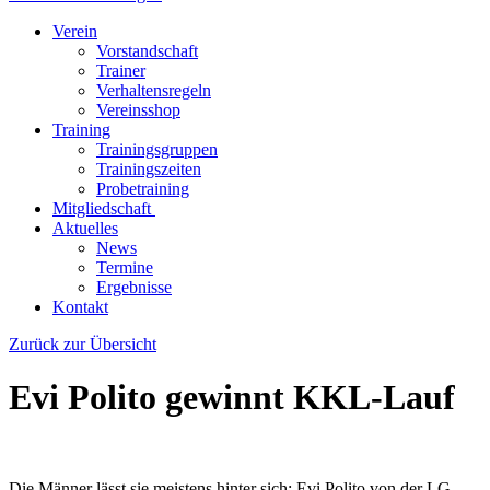
Verein
Vorstandschaft
Trainer
Verhaltensregeln
Vereinsshop
Training
Trainingsgruppen
Trainingszeiten
Probetraining
Mitgliedschaft
Aktuelles
News
Termine
Ergebnisse
Kontakt
Zurück zur Übersicht
Evi Polito gewinnt KKL-Lauf
Die Männer lässt sie meistens hinter sich: Evi Polito von der LG