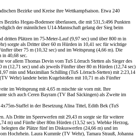
adischen Bezirke und Kreise ihre Wettkampfsaison. Etwa 240
es Bezirks Hegau-Bodensee überlassen, die mit 531,5:496 Punkten
 Lediglich der männlichen U14-Mannschaft gelang der Sieg beim
 dritten Plätzen im 75-Meter-Lauf (9,97 sec) und über 800 m in
 sorgte als Dritter über 60 m Hürden in 10,41 sec für wichtige
Fünfter über 75 m (10,32 sec) und im Weitsprung (4,66 m). Die
in 40,68 sec.
te vor allem Thomas Devin vom TuS Lörrach Stetten als Sieger des
0 m (12,71 sec) und als jeweils Fünfter über 80 m Hürden (12,74 sec)
1,97 min und Maximilian Schilling (TuS Lörrach-Stetten) mit 2:23,14
n (TV Wehr) landete beim Kugelstoßen mit 10,71 m als Fünfter
te im Weitsprung mit 4,65 m mischte sie vorn mit. Ihre
onnte sich auch Ceren Bayram (TV Bad Säckingen) als Zweite im
 4x75m-Staffel in der Besetzung Alina Tittel, Edith Bek (TuS
Als Dritte im Speerwerfen mit 29,43 m sorgte sie für weitere
(4,74 m) und Fünfte über 80m Hürden (13,52 sec). Wiebke Herzog,
, belegten die Plätze fünf im Diskuswerfen (24,66 m) und im
nen vom Hochrhein. Laura Kummle (TV Wehr), Tamara Strauß, Johanna