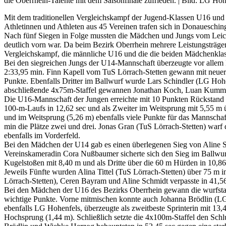
die Oberrhein-Talente mit dem Saisonfinale zufrieden. | Bild: LG Hoh
Mit dem traditionellen Vergleichskampf der Jugend-Klassen U16 und
Athletinnen und Athleten aus 45 Vereinen trafen sich in Donaueschi
Nach fünf Siegen in Folge mussten die Mädchen und Jungs vom Leich
deutlich vorn war. Da beim Bezirk Oberrhein mehrere Leistungsträge
Vergleichskampf, die männliche U16 und die die beiden Mädchenklass
Bei den siegreichen Jungs der U14-Mannschaft überzeugte vor allem 
2:33,95 min. Finn Kapell vom TuS Lörrach-Stetten gewann mit neuer
Punkte. Ebenfalls Dritter im Ballwurf wurde Lars Schindler (LG Hohe
abschließende 4x75m-Staffel gewannen Jonathan Koch, Luan Kummle
Die U16-Mannschaft der Jungen erreichte mit 10 Punkten Rückstand 
100-m-Laufs in 12,62 sec und als Zweiter im Weitsprung mit 5,55 m ü
und im Weitsprung (5,26 m) ebenfalls viele Punkte für das Mannschaf
min die Plätze zwei und drei. Jonas Gran (TuS Lörrach-Stetten) warf
ebenfalls im Vorderfeld.
Bei den Mädchen der U14 gab es einen überlegenen Sieg von Aline Sc
Vereinskameradin Cora Nußbaumer sicherte sich den Sieg im Ballwur
Kugelstoßen mit 8,40 m und als Dritte über die 60 m Hürden in 10,86
Jeweils Fünfte wurden Alina Tittel (TuS Lörrach-Stetten) über 75 m 
Lörrach-Stetten), Ceren Bayram und Aline Schmidt verpasste in 41,5
Bei den Mädchen der U16 des Bezirks Oberrhein gewann die wurfstar
wichtige Punkte. Vorne mitmischen konnte auch Johanna Brödlin (LG 
ebenfalls LG Hohenfels, überzeugte als zweitbeste Sprinterin mit 13
Hochsprung (1,44 m). Schließlich setzte die 4x100m-Staffel den Sch