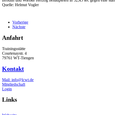
Brödlin und Wiebke Herzog behaupteten in 52,45 sec gegen eine starke
Quelle: Helmut Vogler
Vorherige
Nächste
Anfahrt
Trainingsstätte
Courtenaystr. 4
79761 WT-Tiengen
Kontakt
Mail: info@lcwt.de
Mitgliedschaft
Login
Links