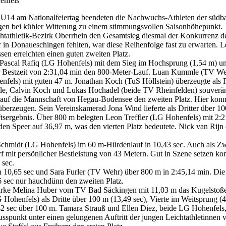
enfels
 U14 am Nationalfeiertag beendeten die Nachwuchs-Athleten der südb
ngen bei kühler Witterung zu einem stimmungsvollen Saisonhöhepunkt.
tathletik-Bezirk Oberrhein den Gesamtsieg diesmal der Konkurrenz d
r in Donaueschingen fehlten, war diese Reihenfolge fast zu erwarten.
en erreichten einen guten zweiten Platz.
Pascal Rafiq (LG Hohenfels) mit dem Sieg im Hochsprung (1,54 m) und
 Bestzeit von 2:31,04 min den 800-Meter-Lauf. Luan Kummle (TV Wehr)
nfels) mit guten 47 m. Jonathan Koch (TuS Höllstein) überzeugte als 
, Calvin Koch und Lukas Hochadel (beide TV Rheinfelden) souverän 
auf die Mannschaft von Hegau-Bodensee den zweiten Platz. Hier konn
berzeugen. Sein Vereinskamerad Jona Wind lieferte als Dritter über 10
tsergebnis. Über 800 m belegten Leon Treffler (LG Hohenfels) mit 2:2
 den Speer auf 36,97 m, was den vierten Platz bedeutete. Nick van Rij
hmidt (LG Hohenfels) im 60 m-Hürdenlauf in 10,43 sec. Auch als Zwei
f mit persönlicher Bestleistung von 43 Metern. Gut in Szene setzen k
 sec.
in 10,65 sec und Sara Furler (TV Wehr) über 800 m in 2:45,14 min. Die
6 sec nur hauchdünn den zweiten Platz.
ke Melina Huber vom TV Bad Säckingen mit 11,03 m das Kugelstoßen. 
Hohenfels) als Dritte über 100 m (13,49 sec), Vierte im Weitsprung 
,42 sec über 100 m. Tamara Strauß und Ellen Diez, beide LG Hohenfels
lusspunkt unter einen gelungenen Auftritt der jungen Leichtathletin