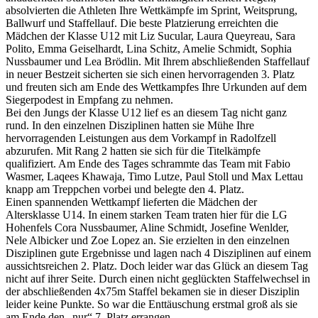
absolvierten die Athleten Ihre Wettkämpfe im Sprint, Weitsprung,
Ballwurf und Staffellauf. Die beste Platzierung erreichten die
Mädchen der Klasse U12 mit Liz Sucular, Laura Queyreau, Sara
Polito, Emma Geiselhardt, Lina Schitz, Amelie Schmidt, Sophia
Nussbaumer und Lea Brödlin. Mit Ihrem abschließenden Staffellauf
in neuer Bestzeit sicherten sie sich einen hervorragenden 3. Platz
und freuten sich am Ende des Wettkampfes Ihre Urkunden auf dem
Siegerpodest in Empfang zu nehmen.
Bei den Jungs der Klasse U12 lief es an diesem Tag nicht ganz
rund. In den einzelnen Disziplinen hatten sie Mühe Ihre
hervorragenden Leistungen aus dem Vorkampf in Radolfzell
abzurufen. Mit Rang 2 hatten sie sich für die Titelkämpfe
qualifiziert. Am Ende des Tages schrammte das Team mit Fabio
Wasmer, Laqees Khawaja, Timo Lutze, Paul Stoll und Max Lettau
knapp am Treppchen vorbei und belegte den 4. Platz.
Einen spannenden Wettkampf lieferten die Mädchen der
Altersklasse U14. In einem starken Team traten hier für die LG
Hohenfels Cora Nussbaumer, Aline Schmidt, Josefine Wenlder,
Nele Albicker und Zoe Lopez an. Sie erzielten in den einzelnen
Disziplinen gute Ergebnisse und lagen nach 4 Disziplinen auf einem
aussichtsreichen 2. Platz. Doch leider war das Glück an diesem Tag
nicht auf ihrer Seite. Durch einen nicht geglückten Staffelwechsel in
der abschließenden 4x75m Staffel bekamen sie in dieser Disziplin
leider keine Punkte. So war die Enttäuschung erstmal groß als sie
am Ende den „nur“ 7. Platz errangen.