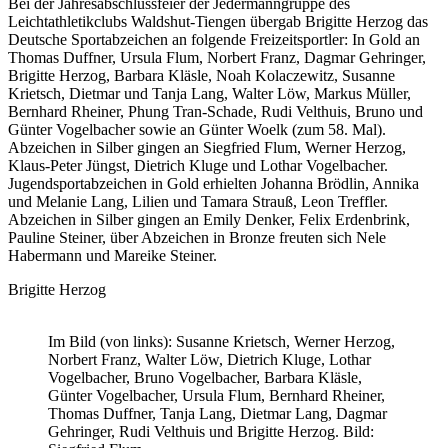
Bei der Jahresabschlussfeier der Jedermanngruppe des
Leichtathletikclubs Waldshut-Tiengen übergab Brigitte Herzog das
Deutsche Sportabzeichen an folgende Freizeitsportler: In Gold an
Thomas Duffner, Ursula Flum, Norbert Franz, Dagmar Gehringer,
Brigitte Herzog, Barbara Kläsle, Noah Kolaczewitz, Susanne
Krietsch, Dietmar und Tanja Lang, Walter Löw, Markus Müller,
Bernhard Rheiner, Phung Tran-Schade, Rudi Velthuis, Bruno und
Günter Vogelbacher sowie an Günter Woelk (zum 58. Mal).
Abzeichen in Silber gingen an Siegfried Flum, Werner Herzog,
Klaus-Peter Jüngst, Dietrich Kluge und Lothar Vogelbacher.
Jugendsportabzeichen in Gold erhielten Johanna Brödlin, Annika
und Melanie Lang, Lilien und Tamara Strauß, Leon Treffler.
Abzeichen in Silber gingen an Emily Denker, Felix Erdenbrink,
Pauline Steiner, über Abzeichen in Bronze freuten sich Nele
Habermann und Mareike Steiner.
Brigitte Herzog
Im Bild (von links): Susanne Krietsch, Werner Herzog,
Norbert Franz, Walter Löw, Dietrich Kluge, Lothar
Vogelbacher, Bruno Vogelbacher, Barbara Kläsle,
Günter Vogelbacher, Ursula Flum, Bernhard Rheiner,
Thomas Duffner, Tanja Lang, Dietmar Lang, Dagmar
Gehringer, Rudi Velthuis und Brigitte Herzog. Bild: