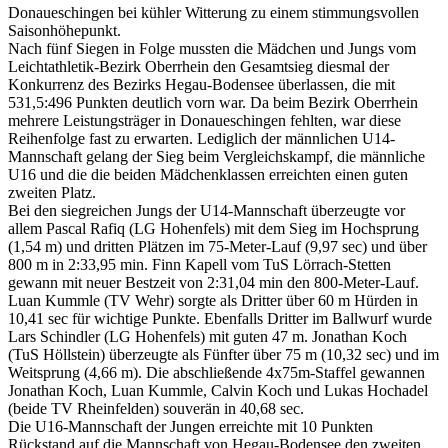
Donaueschingen bei kühler Witterung zu einem stimmungsvollen
Saisonhöhepunkt.
Nach fünf Siegen in Folge mussten die Mädchen und Jungs vom
Leichtathletik-Bezirk Oberrhein den Gesamtsieg diesmal der
Konkurrenz des Bezirks Hegau-Bodensee überlassen, die mit
531,5:496 Punkten deutlich vorn war. Da beim Bezirk Oberrhein
mehrere Leistungsträger in Donaueschingen fehlten, war diese
Reihenfolge fast zu erwarten. Lediglich der männlichen U14-
Mannschaft gelang der Sieg beim Vergleichskampf, die männliche
U16 und die die beiden Mädchenklassen erreichten einen guten
zweiten Platz.
Bei den siegreichen Jungs der U14-Mannschaft überzeugte vor
allem Pascal Rafiq (LG Hohenfels) mit dem Sieg im Hochsprung
(1,54 m) und dritten Plätzen im 75-Meter-Lauf (9,97 sec) und über
800 m in 2:33,95 min. Finn Kapell vom TuS Lörrach-Stetten
gewann mit neuer Bestzeit von 2:31,04 min den 800-Meter-Lauf.
Luan Kummle (TV Wehr) sorgte als Dritter über 60 m Hürden in
10,41 sec für wichtige Punkte. Ebenfalls Dritter im Ballwurf wurde
Lars Schindler (LG Hohenfels) mit guten 47 m. Jonathan Koch
(TuS Höllstein) überzeugte als Fünfter über 75 m (10,32 sec) und im
Weitsprung (4,66 m). Die abschließende 4x75m-Staffel gewannen
Jonathan Koch, Luan Kummle, Calvin Koch und Lukas Hochadel
(beide TV Rheinfelden) souverän in 40,68 sec.
Die U16-Mannschaft der Jungen erreichte mit 10 Punkten
Rückstand auf die Mannschaft von Hegau-Bodensee den zweiten