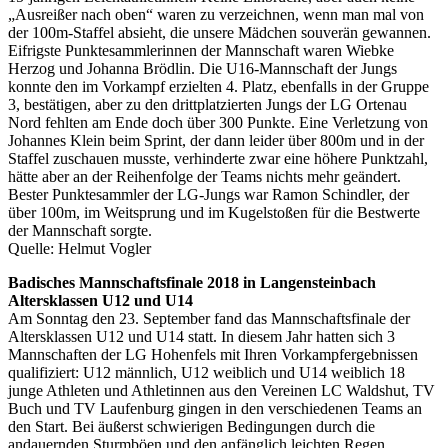
„Ausreißer nach oben“ waren zu verzeichnen, wenn man mal von
der 100m-Staffel absieht, die unsere Mädchen souverän gewannen.
Eifrigste Punktesammlerinnen der Mannschaft waren Wiebke
Herzog und Johanna Brödlin. Die U16-Mannschaft der Jungs
konnte den im Vorkampf erzielten 4. Platz, ebenfalls in der Gruppe
3, bestätigen, aber zu den drittplatzierten Jungs der LG Ortenau
Nord fehlten am Ende doch über 300 Punkte. Eine Verletzung von
Johannes Klein beim Sprint, der dann leider über 800m und in der
Staffel zuschauen musste, verhinderte zwar eine höhere Punktzahl,
hätte aber an der Reihenfolge der Teams nichts mehr geändert.
Bester Punktesammler der LG-Jungs war Ramon Schindler, der
über 100m, im Weitsprung und im Kugelstoßen für die Bestwerte
der Mannschaft sorgte.
Quelle: Helmut Vogler
Badisches Mannschaftsfinale 2018 in Langensteinbach
Altersklassen U12 und U14
Am Sonntag den 23. September fand das Mannschaftsfinale der
Altersklassen U12 und U14 statt. In diesem Jahr hatten sich 3
Mannschaften der LG Hohenfels mit Ihren Vorkampfergebnissen
qualifiziert: U12 männlich, U12 weiblich und U14 weiblich 18
junge Athleten und Athletinnen aus den Vereinen LC Waldshut, TV
Buch und TV Laufenburg gingen in den verschiedenen Teams an
den Start. Bei äußerst schwierigen Bedingungen durch die
andauernden Sturmböen und den anfänglich leichten Regen,