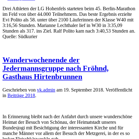
Drei Athleten der LG Hohenfels starteten beim 45. Berlin-Marathon
im Feld von über 44.000 Teilnehmern. Das beste Ergebnis erzielte
Evi Polito als 58. unter über 2100 Läuferinnen der Klasse W40 mit
3:16,56 Stunden. Marianne Lechthaler lief in W30 in 3:35,09
Stunden als 317. ins Ziel. Ralf Polito kam nach 3:40,53 Stunden an.
Quelle: Südkurier
Wanderwochenende der
Jedermannsgruppe nach Fröhnd,
Gasthaus Hirtenbrunnen
Geschrieben von
vk.admin
am
19. September 2018
. Veröffentlicht
in
Beiträge 2018
.
In Erinnerung bleibt nach der Anfahrt durch unsere wunderschöne
Heimat der Besuch von Schönau, der Heimatstadt unseres
Bundesjogi mit Besichtigung der interessanten Kirche und für
manche Männer vor allem der Besuch der Metzgerei, in der es so
lecker Fleischkäsweckle gab.