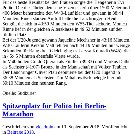
Für das beste Resultat bei den Frauen sorgte die Tiengenerin Evi
Polito. Die diesjährige deutsche Vizemeisterin über 1500 Meter und
400 Meter beherrschte den W40-Lauf klar und gewann in 38:44
Minuten. Einen starken Auftritt hatte die Lauchringerin Heidi
Sengül, die sich in 43:59 Minuten den W55-Titel sicherte. Monica
Rinne lief in der gleichen Altersklasse in 49:52 Minuten auf den
fünften Platz.
Bei der U20-Jugend gewann Jaqueline Mechsner in 43:16 Minuten.
W30-Läuferin Kerstin Matt fehlten nach 44:19 Minuten nur wenige
Sekunden für Rang drei. Gleich ging es Larysa Konradt (W45), die
in 45:45 Minuten ebenfalls Vierte wurde.
In M40 holten Guido Querau als Fünfter (39:33) und Markus Dathe
als Sechster (41:07) Bronze in der Mannschaft mit Volker Teubler.
Der Lauchringer Oliver Pfau debütierte bei der U20-Jugend in
36:38 Minuten als Sechster. Tim Mihailowitsch belegte hier mit
39:10 Minuten den neunten Rang.
Quelle: Südkurier
Spitzenplatz für Polito bei Berlin-
Marathon
Geschrieben von
vk.admin
am
19. September 2018
. Veröffentlicht
in
Beiträge 2018
.