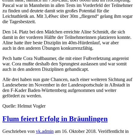
Pascal war in Mannheim in allen Tests im Vorderfeld der Teilnehmer
zu finden und deutete damit sein großes Potential für die
Leichtathletik an. Mit 3,49sec über 30m „fliegend“ gelang ihm sogar
die Tagesbestzeit.
Den 14. Platz bei den Mädchen erreichte Aline Schmidt, die sich
damit in der vorderen Hälfte der Teilnehmerinnen platzieren konnte.
Aline hatte ihre beste Disziplin im 40m-Hürdenlauf, war aber
auch in den anderen Übungen konkurrenzfähig.
Pech hatte Cora Nußbaumer, die mit einer Fußverletzung angereist
war. Cora mußte deshalb den Sprungtest auslassen und war somit
auch in den anderen Disziplinen gehandicapt.
Alle drei haben nun gute Chancen, nach einer weiteren Sichtung auf
Landesebene im November in der Landessportschule in Albstadt in
den F-Kader Baden-Württemberg aufgenommen und weiter
gefördert zu werden.
Quelle: Helmut Vogler
Flum feiert Erfolg in Bräunlingen
Geschrieben von
vk.admin
am
16. Oktober 2018
. Veröffentlicht in