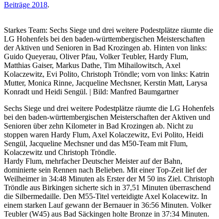
Beiträge 2018
.
Starkes Team: Sechs Siege und drei weitere Podestplätze räumte die
LG Hohenfels bei den baden-württembergischen Meisterschaften
der Aktiven und Senioren in Bad Krozingen ab. Hinten von links:
Guido Queyerau, Oliver Pfau, Volker Teubler, Hardy Flum,
Matthias Gaiser, Markus Dathe, Tim Mihailowitsch, Axel
Kolaczewitz, Evi Polito, Christoph Tröndle; vorn von links: Katrin
Mutter, Monica Rinne, Jacqueline Mechsner, Kerstin Matt, Larysa
Konradt und Heidi Sengül. | Bild: Manfred Baumgartner
Sechs Siege und drei weitere Podestplätze räumte die LG Hohenfels
bei den baden-württembergischen Meisterschaften der Aktiven und
Senioren über zehn Kilometer in Bad Krozingen ab. Nicht zu
stoppen waren Hardy Flum, Axel Kolaczewitz, Evi Polito, Heidi
Sengül, Jacqueline Mechsner und das M50-Team mit Flum,
Kolaczewitz und Christoph Tröndle.
Hardy Flum, mehrfacher Deutscher Meister auf der Bahn,
dominierte sein Rennen nach Belieben. Mit einer Top-Zeit lief der
Weilheimer in 34:48 Minuten als Erster der M 50 ins Ziel. Christoph
Tröndle aus Birkingen sicherte sich in 37,51 Minuten überraschend
die Silbermedaille. Den M55-Titel verteidigte Axel Kolacewitz. In
einem starken Lauf gewann der Bernauer in 36:56 Minuten. Volker
Teubler (W45) aus Bad Säckingen holte Bronze in 37:34 Minuten.