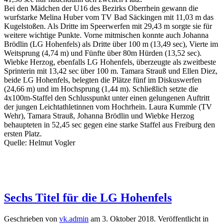
Bei den Mädchen der U16 des Bezirks Oberrhein gewann die
wurfstarke Melina Huber vom TV Bad Säckingen mit 11,03 m das
Kugelstoßen. Als Dritte im Speerwerfen mit 29,43 m sorgte sie für
weitere wichtige Punkte. Vorne mitmischen konnte auch Johanna
Brödlin (LG Hohenfels) als Dritte über 100 m (13,49 sec), Vierte im
Weitsprung (4,74 m) und Fünfte über 80m Hürden (13,52 sec).
Wiebke Herzog, ebenfalls LG Hohenfels, überzeugte als zweitbeste
Sprinterin mit 13,42 sec über 100 m. Tamara Strauß und Ellen Diez,
beide LG Hohenfels, belegten die Plätze fünf im Diskuswerfen
(24,66 m) und im Hochsprung (1,44 m). Schließlich setzte die
4x100m-Staffel den Schlusspunkt unter einen gelungenen Auftritt
der jungen Leichtathletinnen vom Hochrhein. Laura Kummle (TV
Wehr), Tamara Strauß, Johanna Brödlin und Wiebke Herzog
behaupteten in 52,45 sec gegen eine starke Staffel aus Freiburg den
ersten Platz.
Quelle: Helmut Vogler
Sechs Titel für die LG Hohenfels
Geschrieben von
vk.admin
am
3. Oktober 2018
. Veröffentlicht in