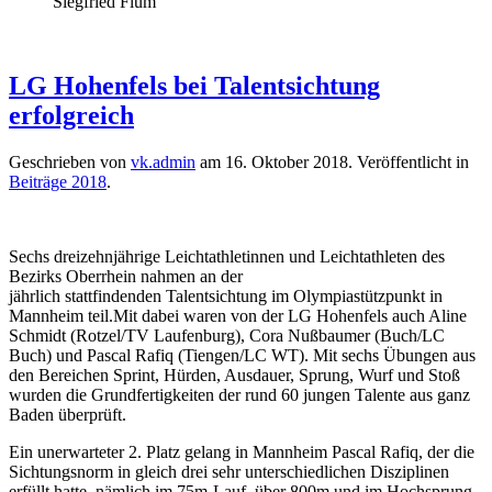
Siegfried Flum
LG Hohenfels bei Talentsichtung
erfolgreich
Geschrieben von
vk.admin
am
16. Oktober 2018
. Veröffentlicht in
Beiträge 2018
.
Sechs dreizehnjährige Leichtathletinnen und Leichtathleten des
Bezirks Oberrhein nahmen an der
jährlich stattfindenden Talentsichtung im Olympiastützpunkt in
Mannheim teil.Mit dabei waren von der LG Hohenfels auch Aline
Schmidt (Rotzel/TV Laufenburg), Cora Nußbaumer (Buch/LC
Buch) und Pascal Rafiq (Tiengen/LC WT). Mit sechs Übungen aus
den Bereichen Sprint, Hürden, Ausdauer, Sprung, Wurf und Stoß
wurden die Grundfertigkeiten der rund 60 jungen Talente aus ganz
Baden überprüft.
Ein unerwarteter 2. Platz gelang in Mannheim Pascal Rafiq, der die
Sichtungsnorm in gleich drei sehr unterschiedlichen Disziplinen
erfüllt hatte, nämlich im 75m-Lauf, über 800m und im Hochsprung.