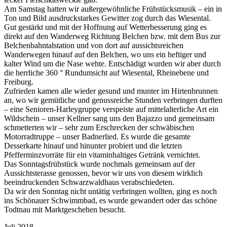
Am Samstag hatten wir außergewöhnliche Frühstücksmusik – ein in
Ton und Bild ausdruckstarkes Gewitter zog durch das Wiesental.
Gut gestärkt und mit der Hoffnung auf Wetterbesserung ging es
direkt auf den Wanderweg Richtung Belchen bzw. mit dem Bus zur
Belchenbahntalstation und von dort auf aussichtsreichen
Wanderwegen hinauf auf den Belchen, wo uns ein heftiger und
kalter Wind um die Nase wehte. Entschädigt wurden wir aber durch
die herrliche 360 ° Rundumsicht auf Wiesental, Rheinebene und
Freiburg.
Zufrieden kamen alle wieder gesund und munter im Hirtenbrunnen
an, wo wir gemütliche und genussreiche Stunden verbringen durften
– eine Senioren-Harleygruppe verspeiste auf mittelalterliche Art ein
Wildschein – unser Kellner sang uns den Bajazzo und gemeinsam
schmetterten wir – sehr zum Erschrecken der schwäbischen
Motorradtruppe – unser Badnerlied. Es wurde die gesamte
Desserkarte hinauf und hinunter probiert und die letzten
Pfefferminzvorräte für ein vitaminhaltiges Getränk vernichtet.
Das Sonntagsfrühstück wurde nochmals gemeinsam auf der
Aussichtsterasse genossen, bevor wir uns von diesem wirklich
beeindruckenden Schwarzwaldhaus verabschiedeten.
Da wir den Sonntag nicht untätig verbringen wollten, ging es noch
ins Schönauer Schwimmbad, es wurde gewandert oder das schöne
Todtnau mit Marktgeschehen besucht.
Juli 2018