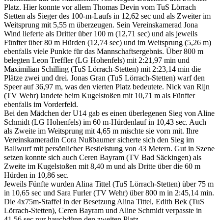
Platz. Hier konnte vor allem Thomas Devin vom TuS Lörrach
Stetten als Sieger des 100-m-Laufs in 12,62 sec und als Zweiter im
Weitsprung mit 5,55 m überzeugen. Sein Vereinskamerad Jona
Wind lieferte als Dritter über 100 m (12,71 sec) und als jeweils
Fünfter über 80 m Hürden (12,74 sec) und im Weitsprung (5,26 m)
ebenfalls viele Punkte für das Mannschaftsergebnis. Über 800 m
belegten Leon Treffler (LG Hohenfels) mit 2:21,97 min und
Maximilian Schilling (TuS Lörrach-Stetten) mit 2:23,14 min die
Plätze zwei und drei. Jonas Gran (TuS Lörrach-Stetten) warf den
Speer auf 36,97 m, was den vierten Platz bedeutete. Nick van Rijn
(TV Wehr) landete beim Kugelstoßen mit 10,71 m als Fünfter
ebenfalls im Vorderfeld.
Bei den Mädchen der U14 gab es einen überlegenen Sieg von Aline
Schmidt (LG Hohenfels) im 60 m-Hürdenlauf in 10,43 sec. Auch
als Zweite im Weitsprung mit 4,65 m mischte sie vorn mit. Ihre
Vereinskameradin Cora Nußbaumer sicherte sich den Sieg im
Ballwurf mit persönlicher Bestleistung von 43 Metern. Gut in Szene
setzen konnte sich auch Ceren Bayram (TV Bad Säckingen) als
Zweite im Kugelstoßen mit 8,40 m und als Dritte über die 60 m
Hürden in 10,86 sec.
Jeweils Fünfte wurden Alina Tittel (TuS Lörrach-Stetten) über 75 m
in 10,65 sec und Sara Furler (TV Wehr) über 800 m in 2:45,14 min.
Die 4x75m-Staffel in der Besetzung Alina Tittel, Edith Bek (TuS
Lörrach-Stetten), Ceren Bayram und Aline Schmidt verpasste in
41,56 sec nur hauchdünn den zweiten Platz.