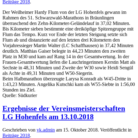
Beiträge 2018
.
Der Weilheimer Hardy Flum von der LG Hohenfels gewann im
Rahmen des 51. Schwarzwald-Marathons in Bräunlingen
überraschend den Zehn-Kilometer-Geländelauf in 37,02 Minuten.
Bis Kilometer sieben bestimmte eine dreiköpfige Spitzengruppe mit
Flum das Tempo. Kurz vor Ende der letzten Steigung setzte sich
Flum ab und distanzierte auf den letzten drei Kilometern den
Vorjahressieger Martin Walter (LC Schaffhausen) in 37,42 Minuten
deutlich. Matthias Gaiser belegte in 44,23 Minuten den zweiten
Platz in M30 und kam auf Rang 14 in der Gesamtwertung. In der
Frauen-Gesamtwertung liefen die Lauchringerinnen Kerstin Matt als
Sechste in 48,31 Minuten und Zweite der W30 sowie Heidi Sengül
als Achte in 49,31 Minuten und W50-Siegerin.
Beim Halbmarathon überzeugte Larysa Konradt als W45-Dritte in
1:43,23 Minuten. Angelika Kutschki kam als W55-Siebte in 1:56,00
Stunden ins Ziel.
Quelle: Südkurier
Ergebnisse der Vereinsmeisterschaften
LG Hohenfels am 13.10.2018
Geschrieben von
vk.admin
am
15. Oktober 2018
. Veröffentlicht in
Beiträge 2018
.